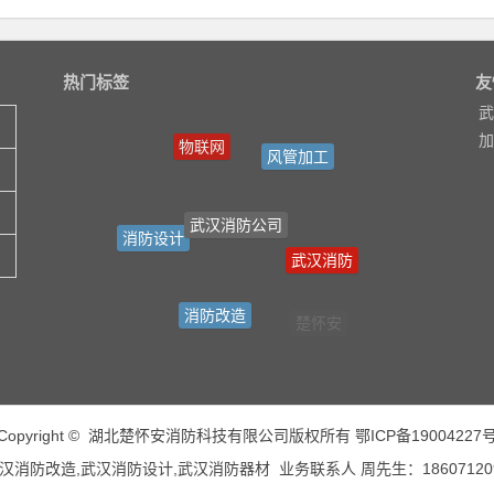
热门标签
友
武
加
风管加工
武汉消防公司
消防设计
武汉消防
消防改造
楚怀安
灭火器材
Copyright © 湖北楚怀安消防科技有限公司版权所有
鄂ICP备19004227
防改造,武汉消防设计,武汉消防器材 业务联系人 周先生：1860712097