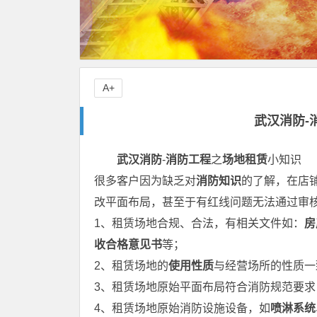
A+
武汉消防-
武汉消防
-
消防工程
之
场地租赁
小知识
很多客户因为缺乏对
消防知识
的了解，在店
改平面布局，甚至于有红线问题无法通过审
1、租赁场地合规、合法，有相关文件如：
房
收合格意见书
等；
2、租赁场地的
使用性质
与经营场所的性质一
3、租赁场地原始平面布局符合消防规范要求
4、租赁场地原始消防设施设备，如
喷淋系统