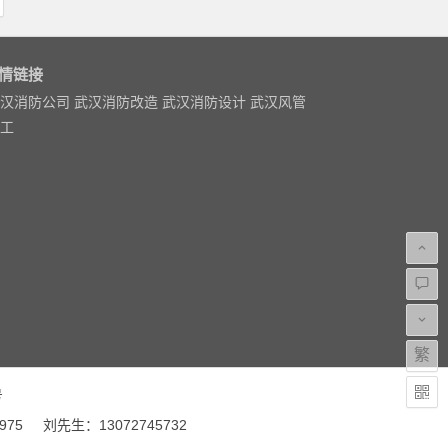
情链接
汉消防公司
武汉消防改造
武汉消防设计
武汉风管
工
繁
号
5 刘先生：13072745732