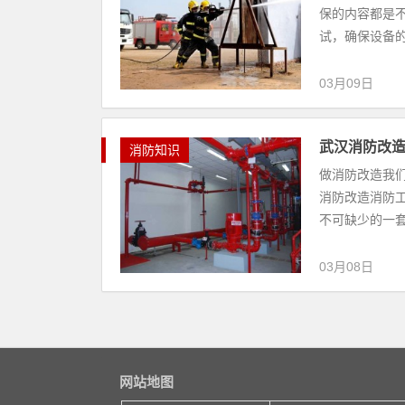
保的内容都是
试，确保设备的
03月09日
武汉消防改
消防知识
做消防改造我
消防改造消防
不可缺少的一套
03月08日
网站地图