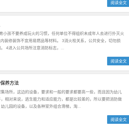
阅读全文
识
教育小孩不要养成玩火的习惯，任何单位不得组织未成年人去进行扑灭火
室内装修装饰不宜用易燃品等材料。 3消火栓关系，公共安全，切勿损
。 4进入公共场所注意消防标志，...
阅读全文
的保养方法
密集场所，这边的设备，要求和一般的要求都要高一些，而且因为幼儿
子，相对来说，逃生能力和适应能力，都是比较差的，所以要把消防做
幼儿园的设备，以及各种室外组合滑梯，淘...
阅读全文