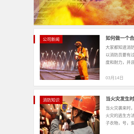
如何做一个
公司新闻
大家都知道消
以消防员要有
度和耐力，并且
03月14日
当火灾发生
消防知识
当火灾袭来时
火灾的逃生方
子衣物，号，安